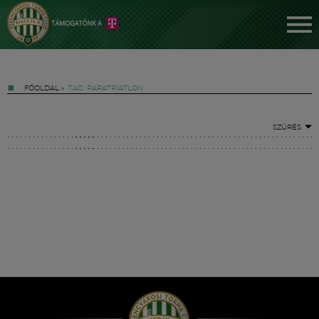
FŐOLDAL
»
TAG: PARATRIATLON
SZŰRÉS
Jegyek
FM YouTube +
Hírek