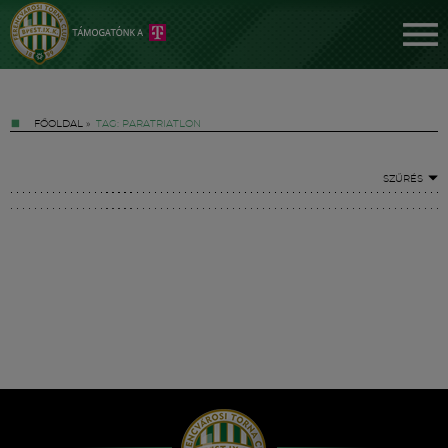
FŐOLDAL
»
TAG: PARATRIATLON
SZŰRÉS
Jegyek
FM YouTube +
Hírek