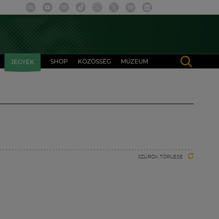
SHOP
KÖZÖSSÉG
MÚZEUM
JEGYEK
SZŰRŐK TÖRLÉSE