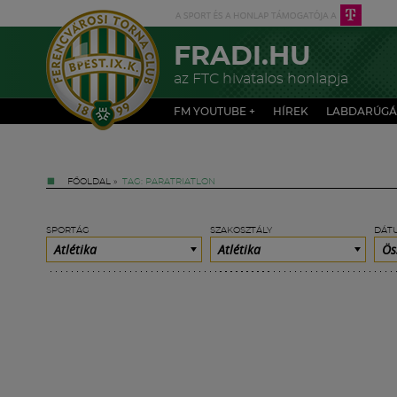
FRADI.HU
az FTC hivatalos honlapja
FM YOUTUBE +
HÍREK
LABDARÚGÁ
FŐOLDAL
»
TAG: PARATRIATLON
SPORTÁG
SZAKOSZTÁLY
DÁT
Atlétika
Atlétika
Ös