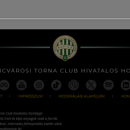
NCVÁROSI TORNA CLUB HIVATALOS H
T
IMPRESSZUM
MODERÁLÁSI ALAPELVEK
HON
rna Club hivatalos honlapja
tó írott és képi anyagok csak a forrás
vel, internetes felhasználás esetén aktív
ználhatóak fel.