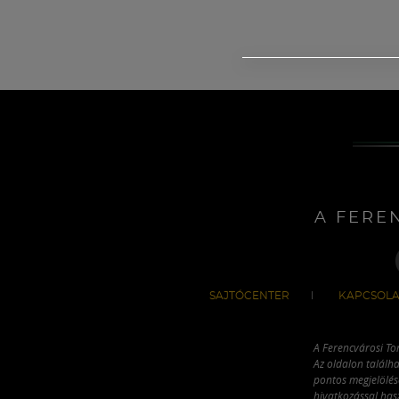
A FERE
SAJTÓCENTER
KAPCSOLA
A Ferencvárosi To
Az oldalon találha
pontos megjelölésé
hivatkozással has