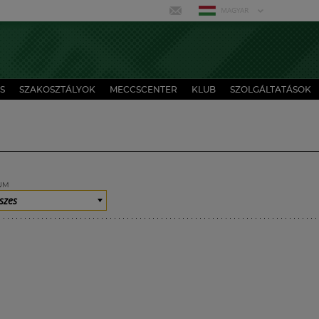
MAGYAR
S
SZAKOSZTÁLYOK
MECCSCENTER
KLUB
SZOLGÁLTATÁSOK
UM
szes