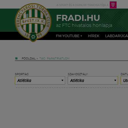
FRADI.HU
az FTC hivatalos honlapja
FM YOUTUBE +
HÍREK
LABDARÚGÁ
FŐOLDAL
»
TAG: PARATRIATLON
SPORTÁG
SZAKOSZTÁLY
DÁT
Atlétika
Atlétika
Ut