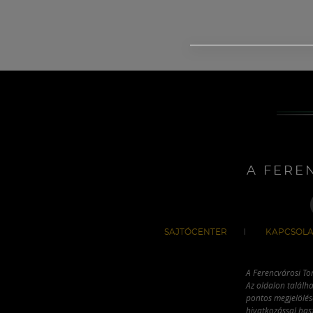
A FERE
SAJTÓCENTER
KAPCSOLA
A Ferencvárosi To
Az oldalon találha
pontos megjelölésé
hivatkozással has