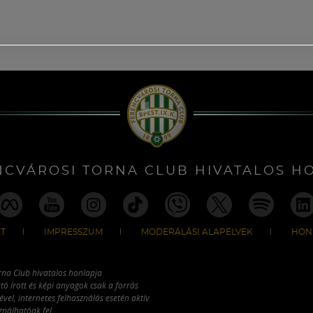
NCVÁROSI TORNA CLUB HIVATALOS H
T
IMPRESSZUM
MODERÁLÁSI ALAPELVEK
HON
rna Club hivatalos honlapja
tó írott és képi anyagok csak a forrás
vel, internetes felhasználás esetén aktív
ználhatóak fel.