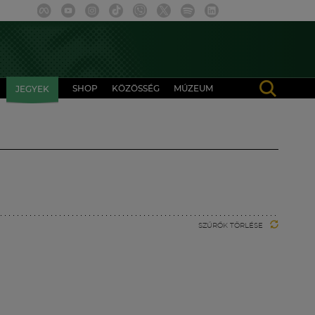
SHOP
KÖZÖSSÉG
MÚZEUM
JEGYEK
SZŰRŐK TÖRLÉSE