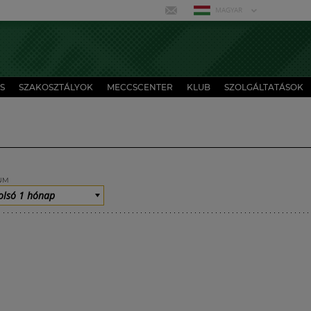
MAGYAR
S
SZAKOSZTÁLYOK
MECCSCENTER
KLUB
SZOLGÁLTATÁSOK
UM
olsó 1 hónap