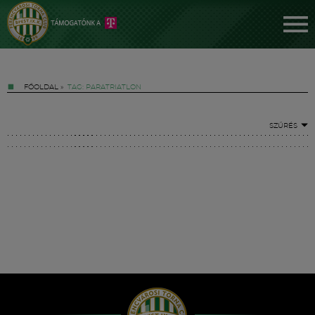
FŐOLDAL
»
TAG: PARATRIATLON
SZŰRÉS
Jegyek
FM YouTube +
Hírek