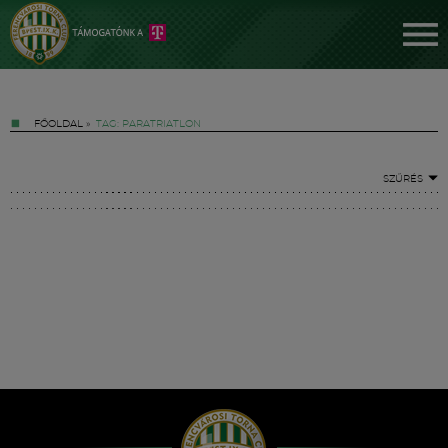
FŐOLDAL
»
TAG: PARATRIATLON
SZŰRÉS
Jegyek
FM YouTube +
Hírek