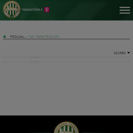
FŐOLDAL
»
TAG: PARATRIATLON
SZŰRÉS
Jegyek
FM YouTube +
Hírek