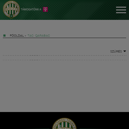
FŐOLDAL
»
TAG: QARABAG
SZŰRÉS
Jegyek
FM YouTube +
Hírek