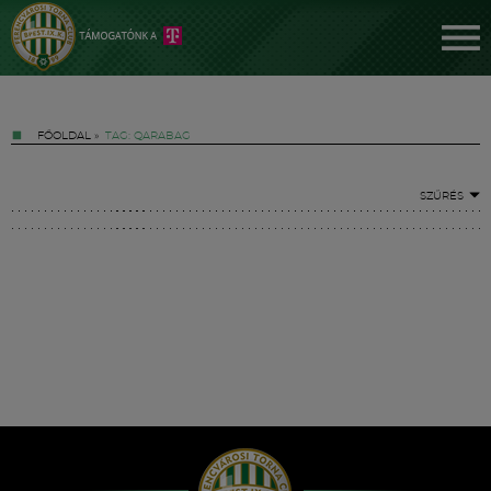
FŐOLDAL
»
TAG: QARABAG
SZŰRÉS
Jegyek
FM YouTube +
Hírek