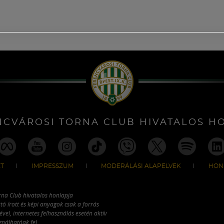
NCVÁROSI TORNA CLUB HIVATALOS H
T
IMPRESSZUM
MODERÁLÁSI ALAPELVEK
HON
rna Club hivatalos honlapja
tó írott és képi anyagok csak a forrás
vel, internetes felhasználás esetén aktív
ználhatóak fel.