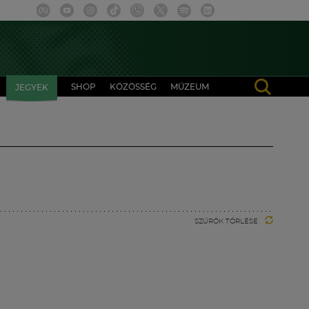
SHOP
KÖZÖSSÉG
MÚZEUM
JEGYEK
SZŰRŐK TÖRLÉSE