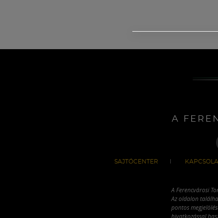
A FERE
SAJTÓCENTER
KAPCSOLA
A Ferencvárosi To
Az oldalon találha
pontos megjelölésé
hivatkozással has