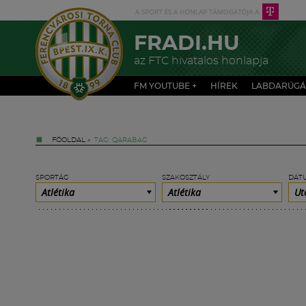
FRADI.HU
az FTC hivatalos honlapja
FM YOUTUBE +
HÍREK
LABDARÚGÁ
FŐOLDAL
»
TAG: QARABAG
SPORTÁG
SZAKOSZTÁLY
DÁT
Atlétika
Atlétika
Ut