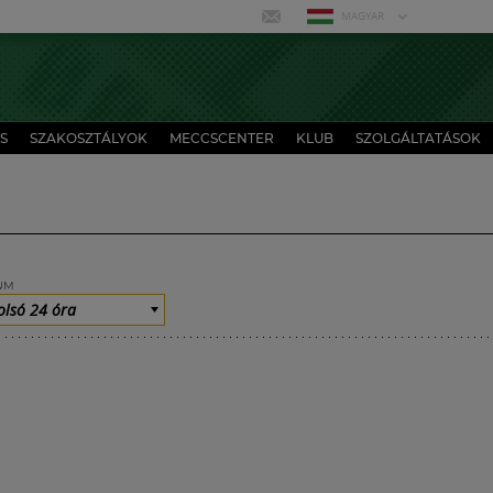
MAGYAR
S
SZAKOSZTÁLYOK
MECCSCENTER
KLUB
SZOLGÁLTATÁSOK
UM
olsó 24 óra