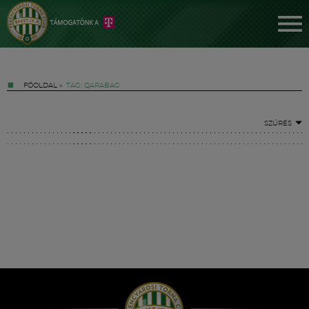
FŐOLDAL
»
TAG: QARABAG
SZŰRÉS
Jegyek
FM YouTube +
Hírek