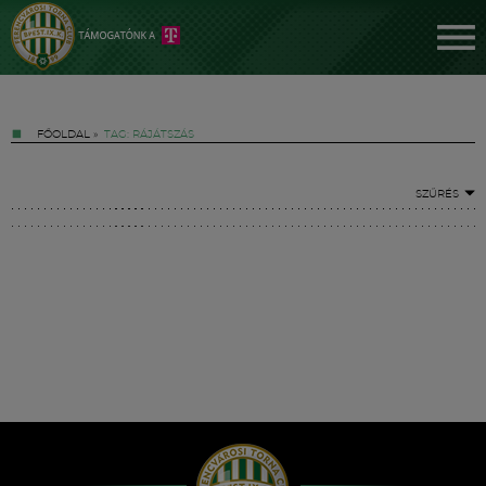
FŐOLDAL
»
TAG: RÁJÁTSZÁS
SZŰRÉS
Jegyek
FM YouTube +
Hírek