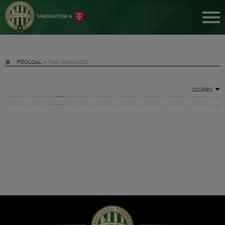
FŐOLDAL
»
TAG: RANGADÓ
SZŰRÉS
Jegyek
FM YouTube +
Hírek