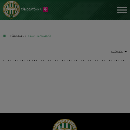
FŐOLDAL
»
TAG: RANGADÓ
SZŰRÉS
Jegyek
FM YouTube +
Hírek