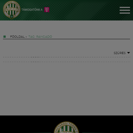
FŐOLDAL
»
TAG: RANGADÓ
SZŰRÉS
Jegyek
FM YouTube +
Hírek