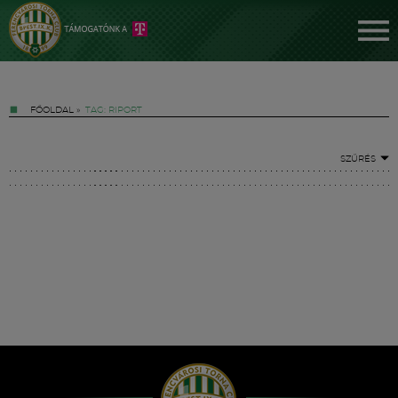
FŐOLDAL
»
TAG: RIPORT
SZŰRÉS
Jegyek
FM YouTube +
Hírek