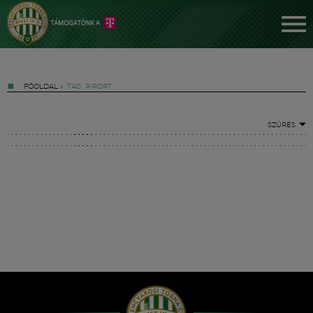
FŐOLDAL
»
TAG: RIPORT
SZŰRÉS
Jegyek
FM YouTube +
Hírek