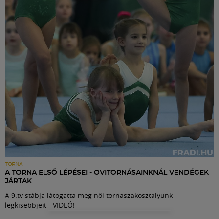
Labdarúgás
Szakosztályok
Meccscenter
Klub
Szolgáltatások
Shop
TORNA
A TORNA ELSŐ LÉPÉSEI - OVITORNÁSAINKNÁL VENDÉGEK
JÁRTAK
Közösség
A 9.tv stábja látogatta meg női tornaszakosztályunk
legkisebbjeit - VIDEÓ!