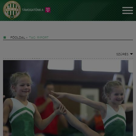
FŐOLDAL
»
TAG: RIPORT
SZŰRÉS
Jegyek
FM YouTube +
Hírek