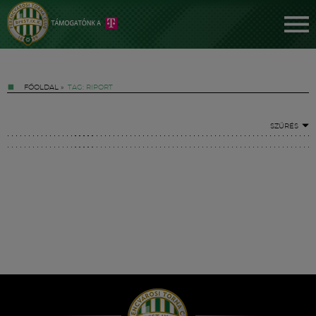
FŐOLDAL
»
TAG: RIPORT
SZŰRÉS
Jegyek
FM YouTube +
Hírek