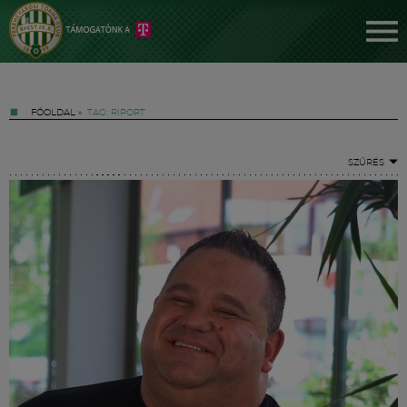
FŐOLDAL
»
TAG: RIPORT
SZŰRÉS
Jegyek
FM YouTube +
Hírek