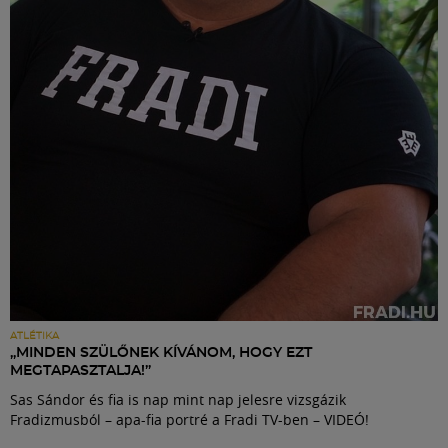
Labdarúgás
Szakosztályok
Meccscenter
Klub
Szolgáltatások
Shop
ATLÉTIKA
„MINDEN SZÜLŐNEK KÍVÁNOM, HOGY EZT
MEGTAPASZTALJA!”
Közösség
Sas Sándor és fia is nap mint nap jelesre vizsgázik
Fradizmusból – apa-fia portré a Fradi TV-ben – VIDEÓ!