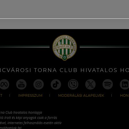
NCVÁROSI TORNA CLUB HIVATALOS H
T
IMPRESSZUM
MODERÁLÁSI ALAPELVEK
HON
rna Club hivatalos honlapja
tó írott és képi anyagok csak a forrás
vel, internetes felhasználás esetén aktív
ználhatóak fel.