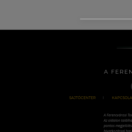
A FERE
SAJTÓCENTER
KAPCSOLA
A Ferencvárosi To
Az oldalon találha
pontos megjelölésé
hivatkozással has