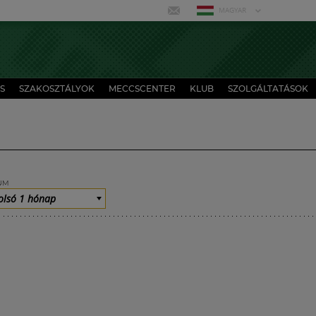
MAGYAR
S
SZAKOSZTÁLYOK
MECCSCENTER
KLUB
SZOLGÁLTATÁSOK
UM
olsó 1 hónap