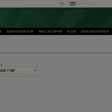
MAGYAR
S
SZAKOSZTÁLYOK
MECCSCENTER
KLUB
SZOLGÁLTATÁSOK
UM
olsó 1 hét