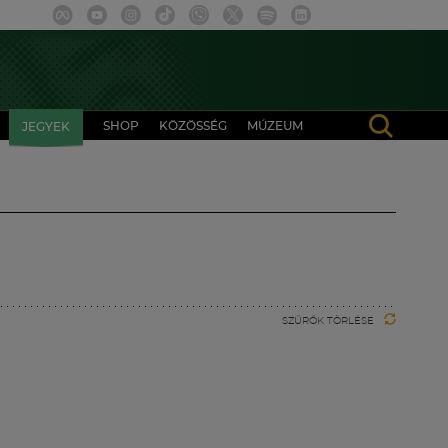
SHOP
KÖZÖSSÉG
MÚZEUM
JEGYEK
SZŰRŐK TÖRLÉSE