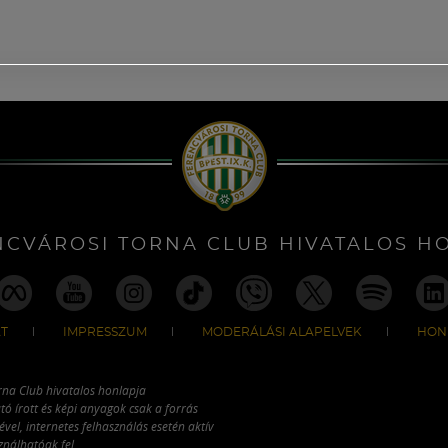
NCVÁROSI TORNA CLUB HIVATALOS H
T
IMPRESSZUM
MODERÁLÁSI ALAPELVEK
HON
rna Club hivatalos honlapja
tó írott és képi anyagok csak a forrás
vel, internetes felhasználás esetén aktív
ználhatóak fel.