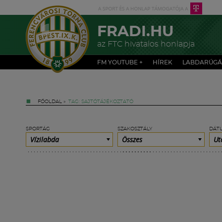
FRADI.HU
az FTC hivatalos honlapja
FM YOUTUBE +
HÍREK
LABDARÚGÁ
FŐOLDAL
»
TAG: SAJTÓTÁJÉKOZTATÓ
SPORTÁG
SZAKOSZTÁLY
DÁT
Vízilabda
Összes
Ut