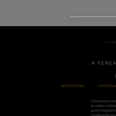
A FERE
SAJTÓCENTER
KAPCSOLA
A Ferencvárosi To
Az oldalon találha
pontos megjelölésé
hivatkozással has