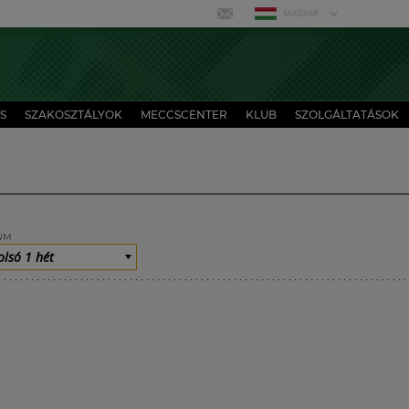
MAGYAR
S
SZAKOSZTÁLYOK
MECCSCENTER
KLUB
SZOLGÁLTATÁSOK
UM
olsó 1 hét