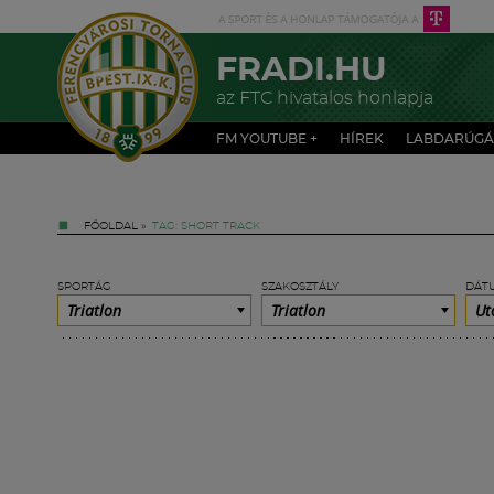
FRADI.HU
az FTC hivatalos honlapja
FM YOUTUBE +
HÍREK
LABDARÚGÁ
FŐOLDAL
»
TAG: SHORT TRACK
SPORTÁG
SZAKOSZTÁLY
DÁT
Triatlon
Triatlon
Ut