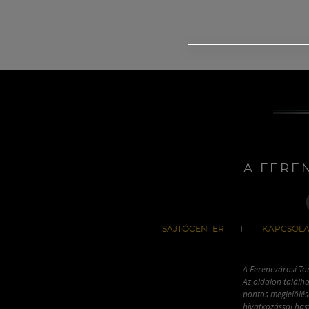
A FERE
SAJTÓCENTER
KAPCSOLA
A Ferencvárosi To
Az oldalon találha
pontos megjelölésé
hivatkozással has