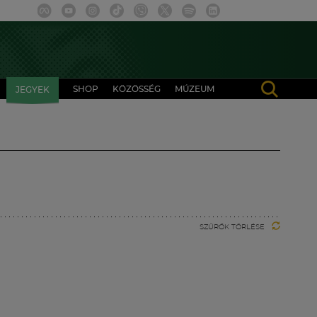
SHOP
KÖZÖSSÉG
MÚZEUM
JEGYEK
SZŰRŐK TÖRLÉSE