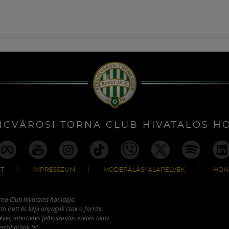
NCVÁROSI TORNA CLUB HIVATALOS H
T
IMPRESSZUM
MODERÁLÁSI ALAPELVEK
HON
rna Club hivatalos honlapja
tó írott és képi anyagok csak a forrás
vel, internetes felhasználás esetén aktív
ználhatóak fel.