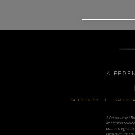
A FERE
SAJTÓCENTER
KAPCSOLA
A Ferencvárosi To
Az oldalon találha
pontos megjelölésé
hivatkozással has