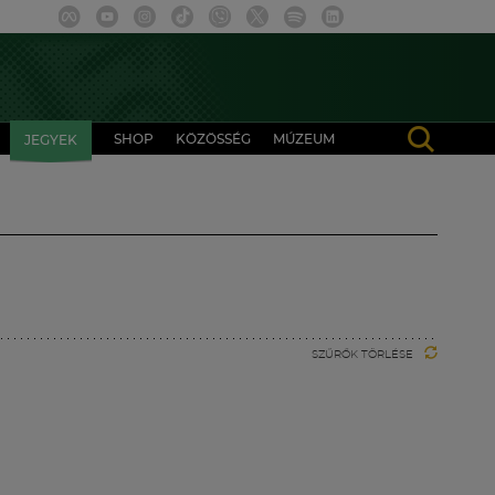
SHOP
KÖZÖSSÉG
MÚZEUM
JEGYEK
SZŰRŐK TÖRLÉSE