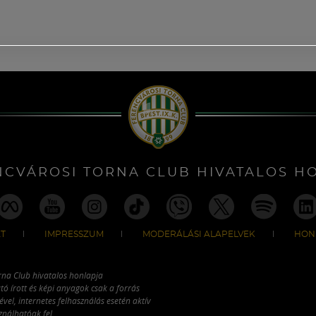
NCVÁROSI TORNA CLUB HIVATALOS H
T
IMPRESSZUM
MODERÁLÁSI ALAPELVEK
HON
rna Club hivatalos honlapja
tó írott és képi anyagok csak a forrás
vel, internetes felhasználás esetén aktív
ználhatóak fel.