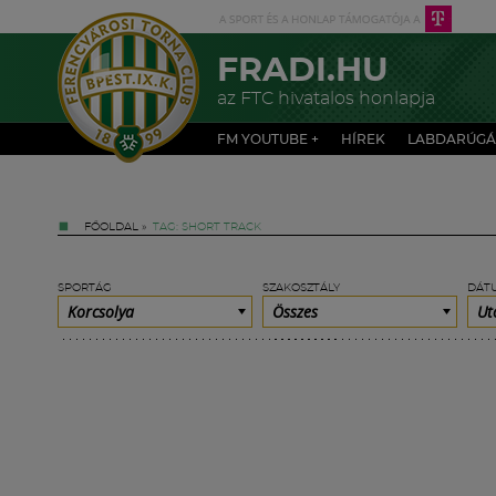
FRADI.HU
az FTC hivatalos honlapja
FM YOUTUBE +
HÍREK
LABDARÚGÁ
FŐOLDAL
»
TAG: SHORT TRACK
SPORTÁG
SZAKOSZTÁLY
DÁT
Korcsolya
Összes
Ut