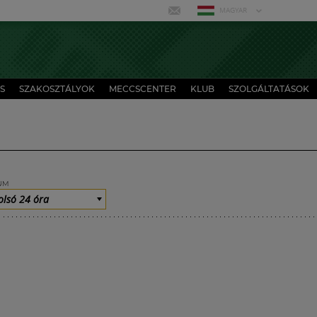
MAGYAR
S
SZAKOSZTÁLYOK
MECCSCENTER
KLUB
SZOLGÁLTATÁSOK
UM
olsó 24 óra