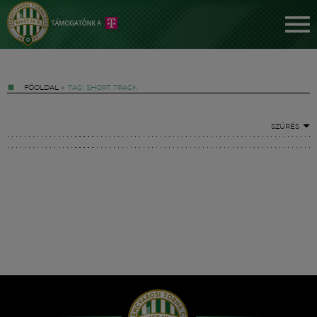
FŐOLDAL
»
TAG: SHORT TRACK
SZŰRÉS
Jegyek
FM YouTube +
Hírek