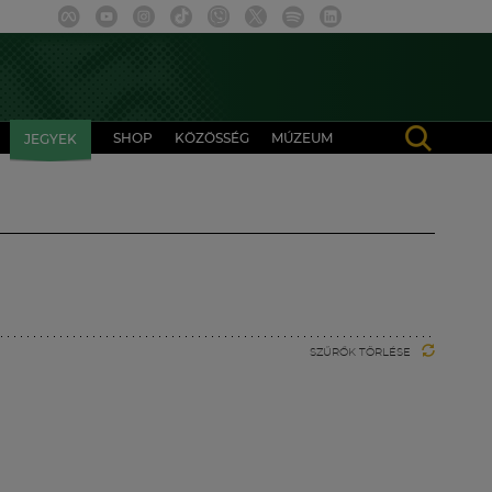
SHOP
KÖZÖSSÉG
MÚZEUM
JEGYEK
SZŰRŐK TÖRLÉSE