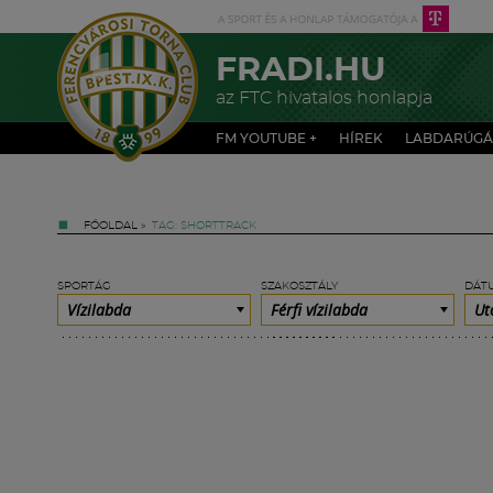
FRADI.HU
az FTC hivatalos honlapja
FM YOUTUBE +
HÍREK
LABDARÚGÁ
FŐOLDAL
»
TAG: SHORTTRACK
SPORTÁG
SZAKOSZTÁLY
DÁT
Vízilabda
Férfi vízilabda
Ut