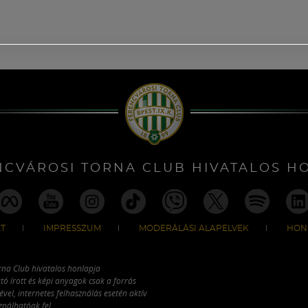
NCVÁROSI TORNA CLUB HIVATALOS H
T
IMPRESSZUM
MODERÁLÁSI ALAPELVEK
HON
rna Club hivatalos honlapja
tó írott és képi anyagok csak a forrás
vel, internetes felhasználás esetén aktív
ználhatóak fel.