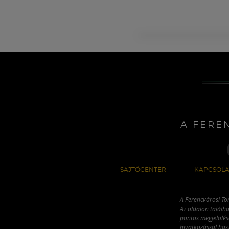
A FERE
SAJTÓCENTER
KAPCSOLA
A Ferencvárosi To
Az oldalon találha
pontos megjelölésé
hivatkozással has