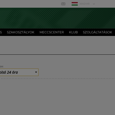
MAGYAR
S
SZAKOSZTÁLYOK
MECCSCENTER
KLUB
SZOLGÁLTATÁSOK
UM
olsó 24 óra