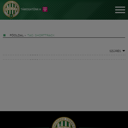
FŐOLDAL
»
TAG: SHORTTRACK
SZŰRÉS
Jegyek
FM YouTube +
Hírek