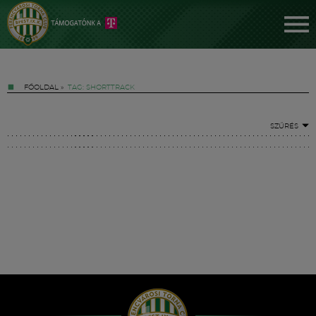
FŐOLDAL
»
TAG: SHORTTRACK
SZŰRÉS
Jegyek
FM YouTube +
Hírek