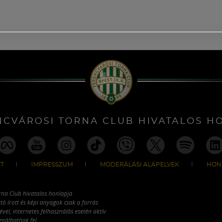
NCVÁROSI TORNA CLUB HIVATALOS H
T
IMPRESSZUM
MODERÁLÁSI ALAPELVEK
HON
rna Club hivatalos honlapja
tó írott és képi anyagok csak a forrás
vel, internetes felhasználás esetén aktív
ználhatóak fel.