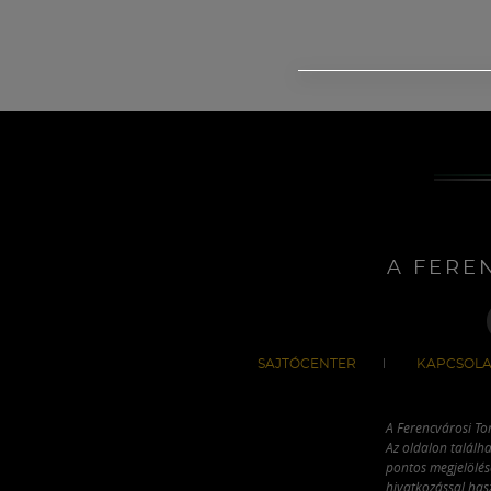
A FERE
SAJTÓCENTER
KAPCSOLA
A Ferencvárosi To
Az oldalon találha
pontos megjelölésé
hivatkozással has