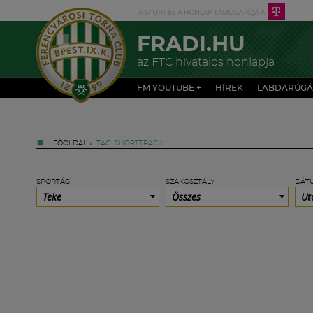
FRADI.HU
az FTC hivatalos honlapja
FM YOUTUBE +
HÍREK
LABDARÚGÁ
FŐOLDAL
»
TAG: SHORTTRACK
SPORTÁG
SZAKOSZTÁLY
DÁT
Teke
Összes
Ut