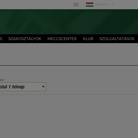
MAGYAR
S
SZAKOSZTÁLYOK
MECCSCENTER
KLUB
SZOLGÁLTATÁSOK
UM
olsó 1 hónap