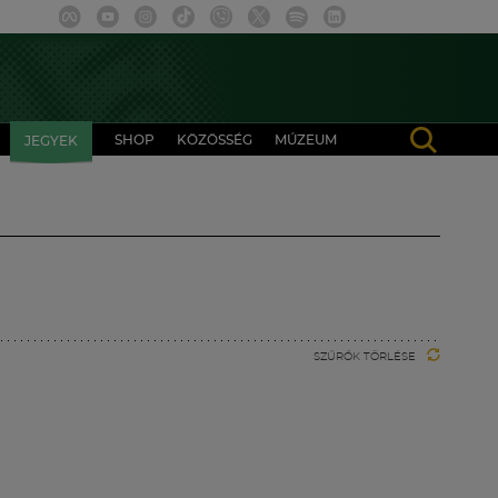
SHOP
KÖZÖSSÉG
MÚZEUM
JEGYEK
SZŰRŐK TÖRLÉSE