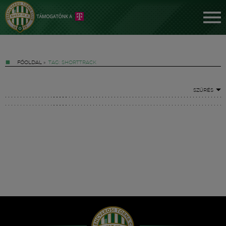
FŐOLDAL
»
TAG: SHORTTRACK
SZŰRÉS
Jegyek
FM YouTube +
Hírek