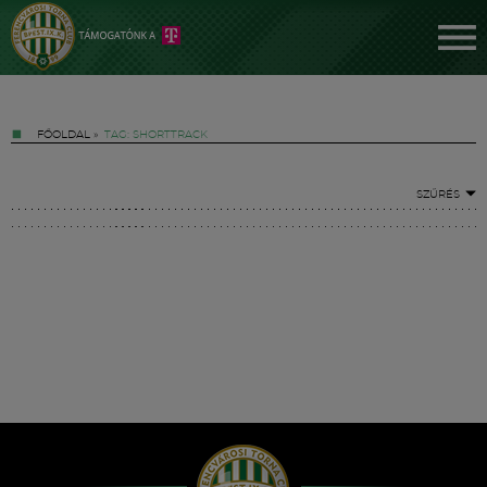
FŐOLDAL
»
TAG: SHORTTRACK
SZŰRÉS
Jegyek
FM YouTube +
Hírek