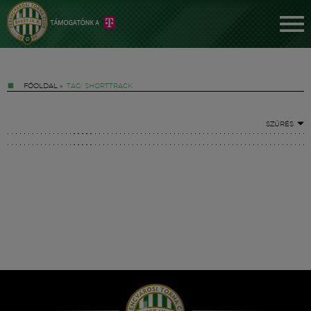
FŐOLDAL
»
TAG: SHORTTRACK
SZŰRÉS
Jegyek
FM YouTube +
Hírek