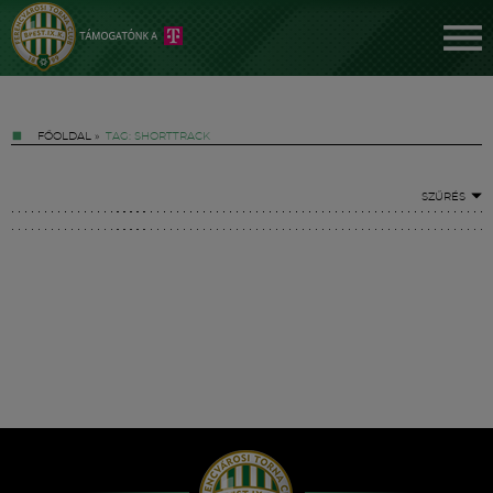
FŐOLDAL
»
TAG: SHORTTRACK
SZŰRÉS
Jegyek
FM YouTube +
Hírek