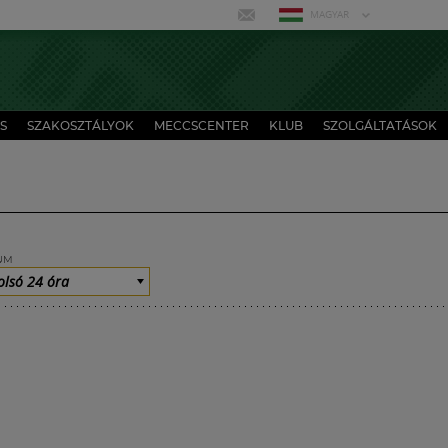
MAGYAR
S
SZAKOSZTÁLYOK
MECCSCENTER
KLUB
SZOLGÁLTATÁSOK
UM
olsó 24 óra