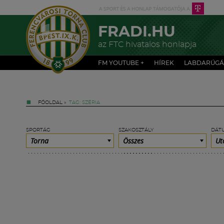
FRADI.HU
az FTC hivatalos honlapja
FM YOUTUBE +
HÍREK
LABDARÚGÁ
FŐOLDAL
»
TAG: SZÉRIA
SPORTÁG
SZAKOSZTÁLY
DÁT
Torna
Összes
Ut