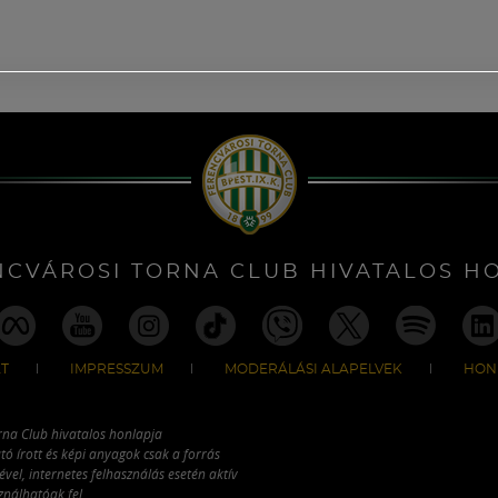
NCVÁROSI TORNA CLUB HIVATALOS H
T
IMPRESSZUM
MODERÁLÁSI ALAPELVEK
HON
rna Club hivatalos honlapja
tó írott és képi anyagok csak a forrás
vel, internetes felhasználás esetén aktív
ználhatóak fel.