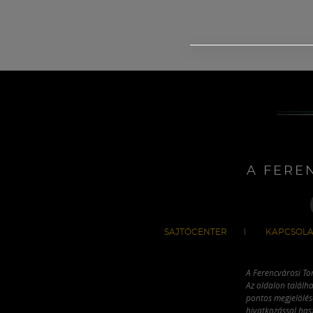
A FERE
SAJTÓCENTER
KAPCSOLA
A Ferencvárosi To
Az oldalon találha
pontos megjelölésé
hivatkozással has