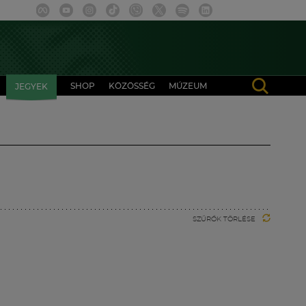
SHOP
KÖZÖSSÉG
MÚZEUM
JEGYEK
SZŰRŐK TÖRLÉSE