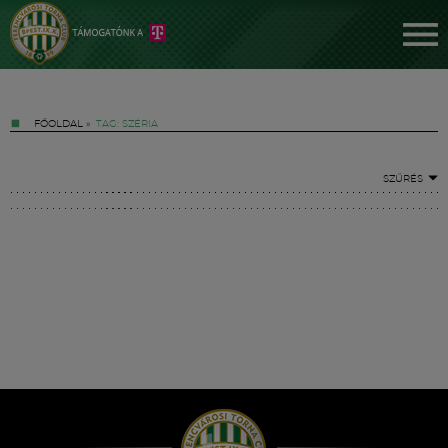
FŐOLDAL
»
TAG: SZÉRIA
SZŰRÉS
Jegyek
FM YouTube +
Hírek