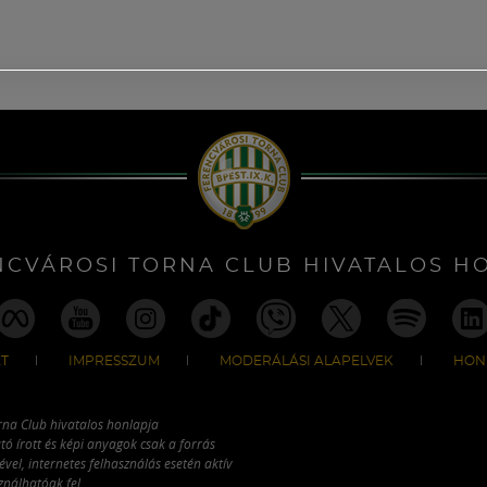
NCVÁROSI TORNA CLUB HIVATALOS H
T
IMPRESSZUM
MODERÁLÁSI ALAPELVEK
HON
rna Club hivatalos honlapja
tó írott és képi anyagok csak a forrás
vel, internetes felhasználás esetén aktív
ználhatóak fel.