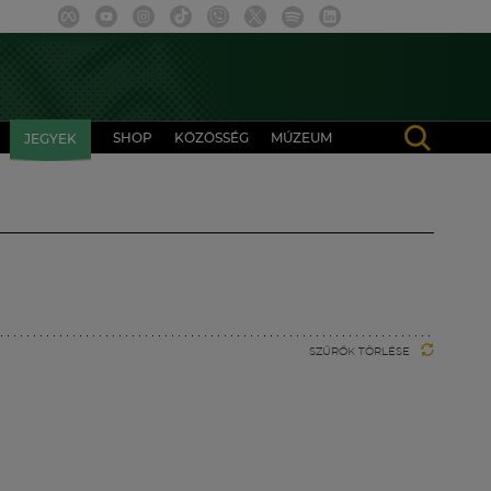
SHOP
KÖZÖSSÉG
MÚZEUM
JEGYEK
SZŰRŐK TÖRLÉSE