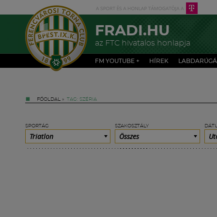
FRADI.HU
az FTC hivatalos honlapja
FM YOUTUBE +
HÍREK
LABDARÚGÁ
FŐOLDAL
»
TAG: SZÉRIA
SPORTÁG
SZAKOSZTÁLY
DÁT
Triatlon
Összes
Ut