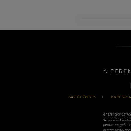
A FERE
SAJTÓCENTER
KAPCSOLA
A Ferencvárosi To
Az oldalon találha
pontos megjelölésé
hivatkozással has