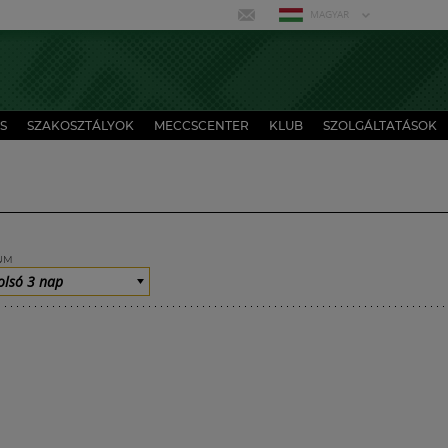
MAGYAR
S
SZAKOSZTÁLYOK
MECCSCENTER
KLUB
SZOLGÁLTATÁSOK
UM
olsó 3 nap