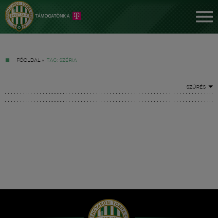
FŐOLDAL
»
TAG: SZÉRIA
SZŰRÉS
Jegyek
FM YouTube +
Hírek