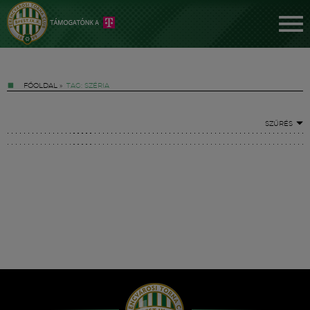
FŐOLDAL
»
TAG: SZÉRIA
SZŰRÉS
Jegyek
FM YouTube +
Hírek