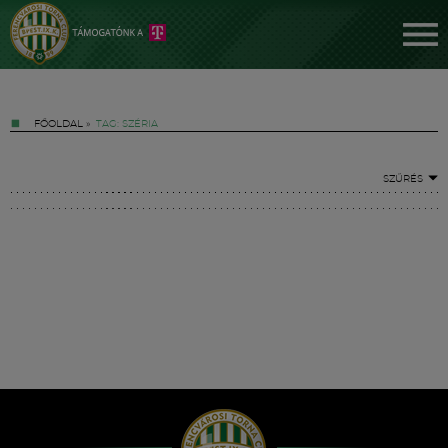
FŐOLDAL
»
TAG: SZÉRIA
SZŰRÉS
Jegyek
FM YouTube +
Hírek