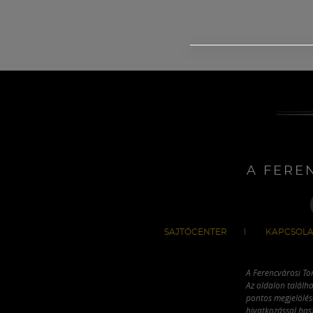
A FERE
SAJTÓCENTER
KAPCSOLA
A Ferencvárosi To
Az oldalon találha
pontos megjelölésé
hivatkozással has