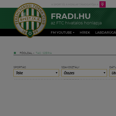
FRADI.HU
az FTC hivatalos honlapja
FM YOUTUBE +
HÍREK
LABDARÚGÁ
FŐOLDAL
»
TAG: SZÉRIA
SPORTÁG
SZAKOSZTÁLY
DÁT
Teke
Összes
Ut