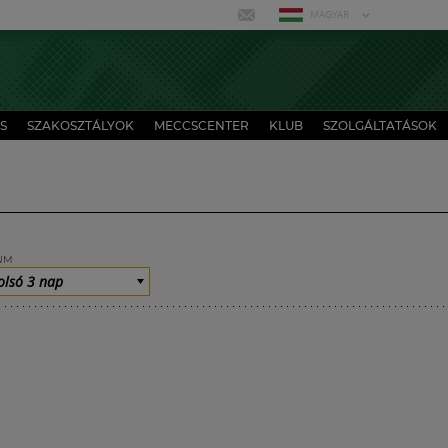
MAGYAR
S
SZAKOSZTÁLYOK
MECCSCENTER
KLUB
SZOLGÁLTATÁSOK
UM
olsó 3 nap