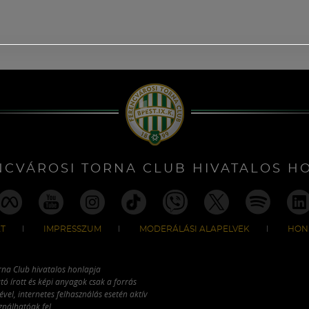
NCVÁROSI TORNA CLUB HIVATALOS H
T
IMPRESSZUM
MODERÁLÁSI ALAPELVEK
HON
rna Club hivatalos honlapja
tó írott és képi anyagok csak a forrás
vel, internetes felhasználás esetén aktív
ználhatóak fel.