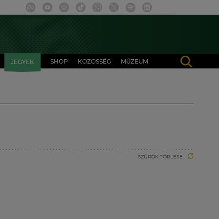
SHOP
KÖZÖSSÉG
MÚZEUM
JEGYEK
SZŰRŐK TÖRLÉSE