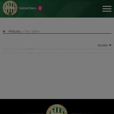
FŐOLDAL
»
TAG: SZÉRIA
SZŰRÉS
Jegyek
FM YouTube +
Hírek