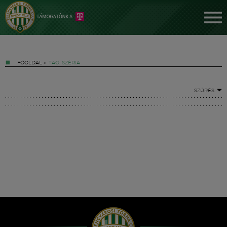
FŐOLDAL
»
TAG: SZÉRIA
SZŰRÉS
Jegyek
FM YouTube +
Hírek