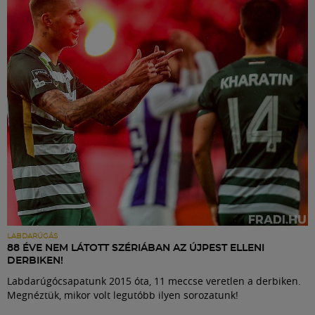
Labdarúgás
Szakosztályok
Meccscenter
Klub
Szolgáltatások
Shop
LABDARÚGÁS
88 ÉVE NEM LÁTOTT SZÉRIÁBAN AZ ÚJPEST ELLENI
DERBIKEN!
Közösség
Labdarúgócsapatunk 2015 óta, 11 meccse veretlen a derbiken.
Megnéztük, mikor volt legutóbb ilyen sorozatunk!