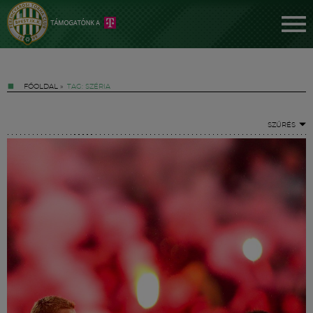
FŐOLDAL
»
TAG: SZÉRIA
SZŰRÉS
Jegyek
FM YouTube +
Hírek