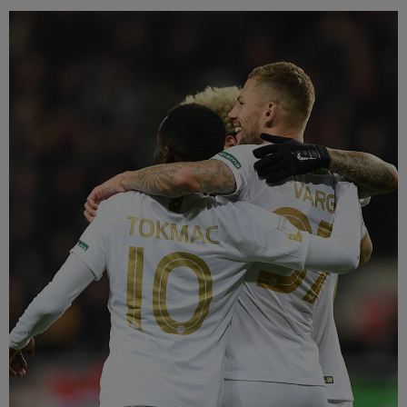
Múzeum
English