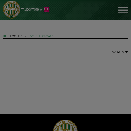
FŐOLDAL
»
TAG: SZEKSZÁRD
SZŰRÉS
Jegyek
FM YouTube +
Hírek