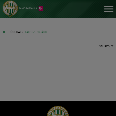
FŐOLDAL
»
TAG: SZEKSZÁRD
SZŰRÉS
Jegyek
FM YouTube +
Hírek