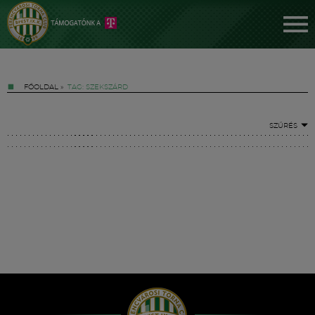
FŐOLDAL
»
TAG: SZEKSZÁRD
SZŰRÉS
Jegyek
FM YouTube +
Hírek