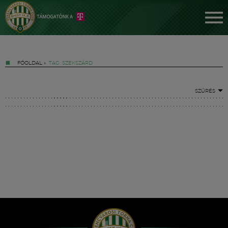
FŐOLDAL
»
TAG: SZEKSZÁRD
SZŰRÉS
Jegyek
FM YouTube +
Hírek