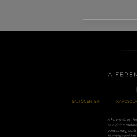
A FERE
SAJTÓCENTER
KAPCSOLA
A Ferencvárosi To
Az oldalon találha
pontos megjelölésé
hivatkozással has