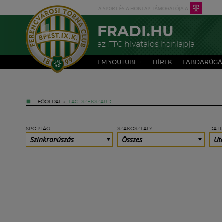
FRADI.HU
az FTC hivatalos honlapja
FM YOUTUBE +
HÍREK
LABDARÚGÁ
FŐOLDAL
»
TAG: SZEKSZÁRD
SPORTÁG
SZAKOSZTÁLY
DÁT
Szinkronúszás
Összes
Ut