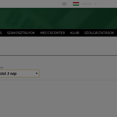
MAGYAR
S
SZAKOSZTÁLYOK
MECCSCENTER
KLUB
SZOLGÁLTATÁSOK
UM
olsó 3 nap