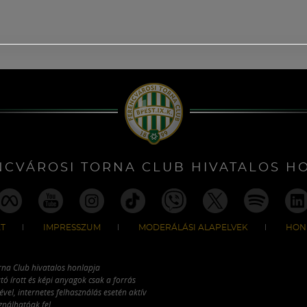
NCVÁROSI TORNA CLUB HIVATALOS H
T
IMPRESSZUM
MODERÁLÁSI ALAPELVEK
HON
rna Club hivatalos honlapja
tó írott és képi anyagok csak a forrás
vel, internetes felhasználás esetén aktív
ználhatóak fel.