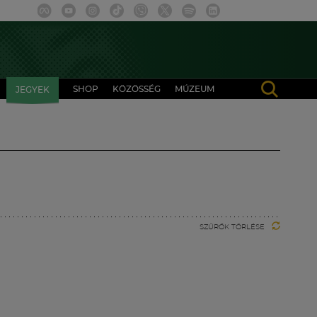
SHOP
KÖZÖSSÉG
MÚZEUM
JEGYEK
SZŰRŐK TÖRLÉSE