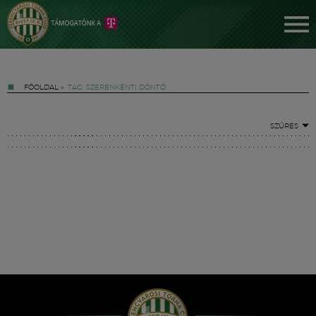
FŐOLDAL
»
TAG: SZERENKÉNTI DÖNTŐ
SZŰRÉS
Jegyek
FM YouTube +
Hírek