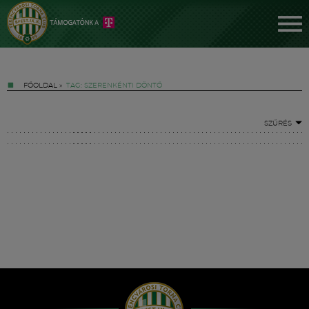
FŐOLDAL
»
TAG: SZERENKÉNTI DÖNTŐ
SZŰRÉS
Jegyek
FM YouTube +
Hírek